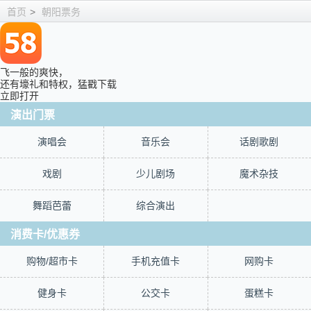
首页
>
朝阳票务
飞一般的爽快，
还有壕礼和特权，猛戳下载
立即打开
演出门票
演唱会
音乐会
话剧歌剧
戏剧
少儿剧场
魔术杂技
舞蹈芭蕾
综合演出
消费卡/优惠券
购物/超市卡
手机充值卡
网购卡
健身卡
公交卡
蛋糕卡