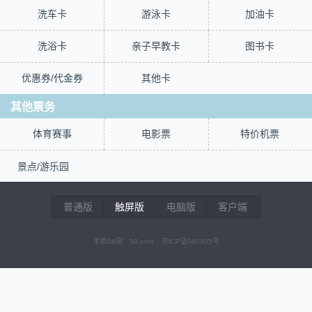
洗车卡
游泳卡
加油卡
洗浴卡
亲子早教卡
图书卡
优惠券/代金券
其他卡
其他票务
体育赛事
电影票
特价机票
景点/游乐园
普通版
触屏版
电脑版
客户端
手机58网：58.com 京ICP证060405号