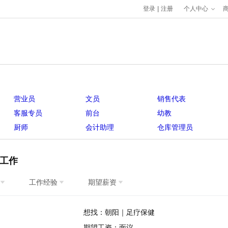
登录
|
注册
个人中心
营业员
文员
销售代表
客服专员
前台
幼教
厨师
会计助理
仓库管理员
工作
工作经验
期望薪资
想找：朝阳｜足疗保健
期望工资：面议