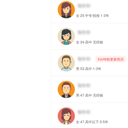
女·25·中专/技校·1-3年
女·34·高中·无经验
5分钟前更新简历
男·53·高中·1-3年
男·47·高中·无经验
女·47·高中以下·3-5年